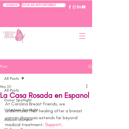
BOOK AN APPOINTMENT
DONATE
Post
All Posts
May 20
All Posts
La Casa Rosada en Espanol
Donor Spotlight
At Carolina Breast Friends, we 
Volunteer Spotlight
understand that healing after a breast 
cancer diagnosis extends far beyond 
Mission Moment
medical treatment. 
Support, 