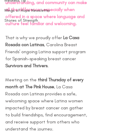
Wellness Tip
understanding, and community can make 
all the difference—especially when 
Wings of Hope Newsletter
offered in a space where language and 
Stories of Strength
culture feel familiar and welcoming.
That is why we proudly offer 
La Casa 
Rosada con Latinas
, Carolina Breast 
Friends’ ongoing Latina support program 
for Spanish-speaking breast cancer 
Survivors and Thrivers
.
Meeting on the 
third Thursday of every 
month at The Pink House
, La Casa 
Rosada con Latinas provides a safe, 
welcoming space where Latina women 
impacted by breast cancer can gather 
to build friendships, find encouragement, 
and receive support from others who 
understand the journey.