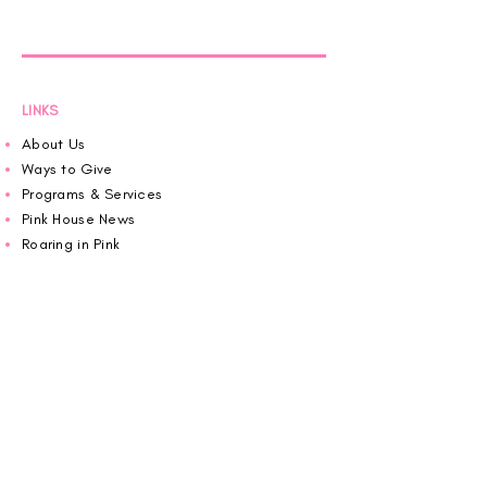
LINKS
About Us
Ways to Give
Programs & Services
Pink House News
Roaring in Pink
Schedule an Appointment
Donate
Volunteer
Wiggin Out for CBF
Impact Report 2025