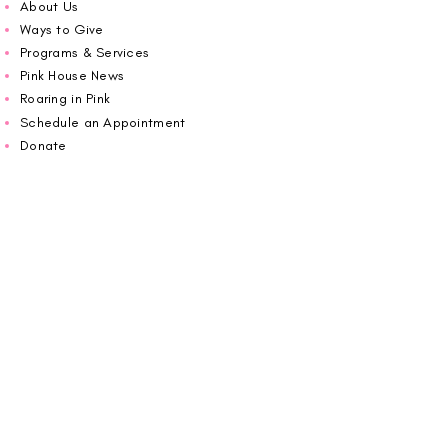
About Us
Ways to Give
Programs & Services
Pink House News
Roaring in Pink
Schedule an Appointment
Donate
Volunteer
Wiggin Out for CBF
Impact Report 2025
Carolina Breast Friends (EIN#
20-2460400)
operates from The Pink House. You are
welcome to call us to schedule an