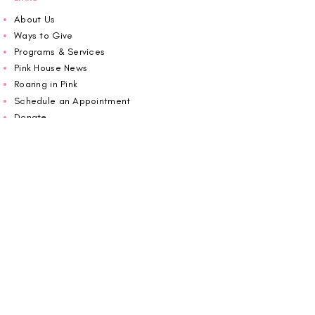
About Us
Ways to Give
Programs & Services
Pink House News
Roaring in Pink
Schedule an Appointment
Donate
Volunteer
Wiggin Out for CBF
Impact Report 2025
Carolina Breast Friends (EIN#
20-2460400)