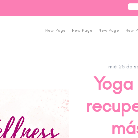
New Page
New Page
New Page
New 
mié 25 de s
Yoga 
recupe
más