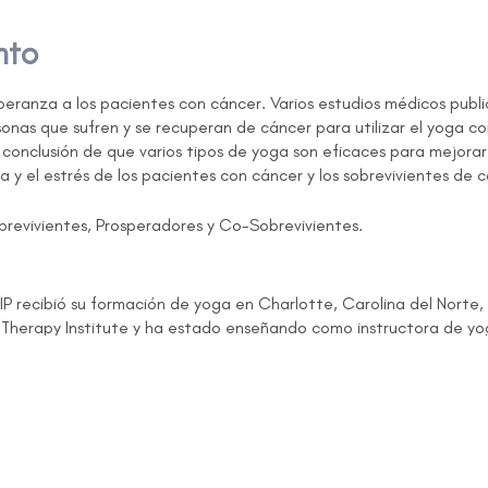
nto
peranza a los pacientes con cáncer. Varios estudios médicos pub
onas que sufren y se recuperan de cáncer para utilizar el yoga co
conclusión de que varios tipos de yoga son eficaces para mejorar l
ga y el estrés de los pacientes con cáncer y los sobrevivientes de
brevivientes, Prosperadores y Co-Sobrevivientes.
 IP recibió su formación de yoga en Charlotte, Carolina del Norte,
c Therapy Institute y ha estado enseñando como instructora de 
 en la Casa Rosada en septiembre de 2014 y desde entonces tam
Carolina del Sur. A April le encanta enseñar yoga en la Casa Rosa
permite compartir de qué se trata la terapia de yoga con los sobr
da sesión a un concepto de yoga particular, conectando suaveme
ensión y la ansiedad y ayudar a los supervivientes a utilizar el yog