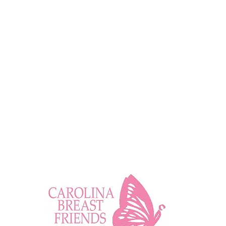
Descargo de responsabilidad
Si presenta algún signo o s
presenciales por el bienestar
Los programas de Carolina Br
destinadas a brindar conexi
curar o prevenir ninguna enf
parte de un programa ofreci