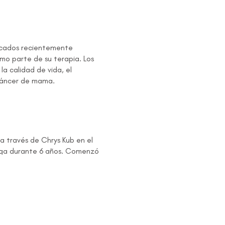
licados recientemente
mo parte de su terapia. Los
a calidad de vida, el
 cáncer de mama.
 a través de Chrys Kub en el
yoga durante 6 años. Comenzó
bién ha estado enseñando en
da y dice que cada
evivientes de cáncer de
nte el movimiento con la
a como herramienta de