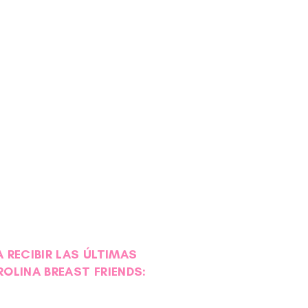
a de participar en sesiones
iento. Las sesiones están
s a diagnosticar, tratar,
e las actividades que forman
 RECIBIR LAS ÚLTIMAS
ROLINA BREAST FRIENDS: