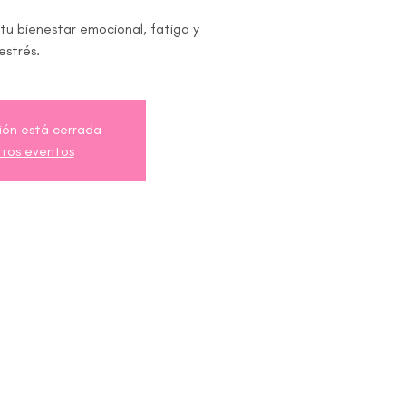
u bienestar emocional, fatiga y
estrés.
ción está cerrada
tros eventos