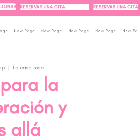
DONAR
RESERVAR UNA CITA
RESERVAR UNA CITA
Page
New Page
New Page
New Page
New Page
New Pa
ep
  |  
La casa rosa
para la
ración y
 allá