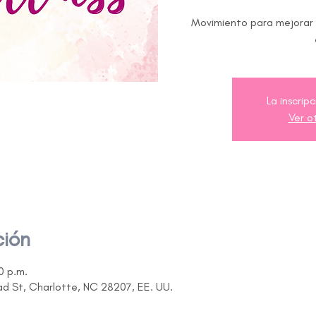
Movimiento para mejorar t
La inscrip
Ver o
ción
0 p.m.
ad St, Charlotte, NC 28207, EE. UU.