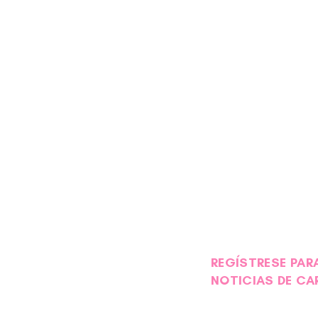
:
íntoma de enfermedad, le solicitamos amablemente que se absteng
 de todos los involucrados.
east Friends no deben utilizarse como sustituto de ningún tratam
ón y apoyo a la comunidad de cáncer de mama. No están destinado
ermedad. Consulte a su médico si tiene alguna inquietud acerca d
do.
REGÍSTRESE PARA
NOTICIAS DE CA