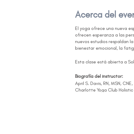
Acerca del eve
El yoga ofrece una nueva es
ofrecen esperanza a las pers
nuevos estudios respaldan la 
bienestar emocional, la fati
Esta clase está abierta a So
Biografía del instructor:
April S. Davis, RN, MSN, CNE,
Charlotte Yoga Club Holisti
a trabajar como voluntaria
su YMCA local en Fort Mill, 
experiencia es preciosa. Le 
mama de su clase. Dedica ca
respiración para aliviar la t
autocuración.