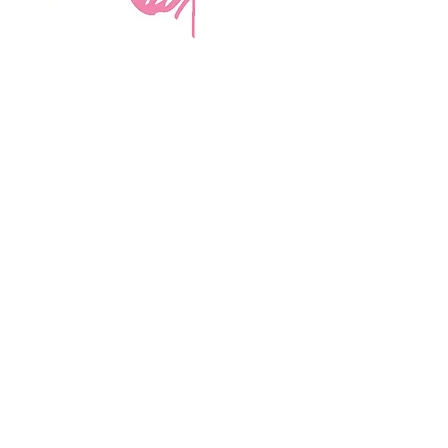
Carolina Breast Friends (EIN#
20-2460400)
opera desde The Pink House. Le invitamos a
llamarnos para programar una cita o
reservar
en línea aquí
.
ABIERTO DE LUNES A VIERNES 10:00 am -
5:00 pm
1607 E Morehead Street,
Charlotte, NC 28207
704.370.7773
Envíanos un correo electrónico