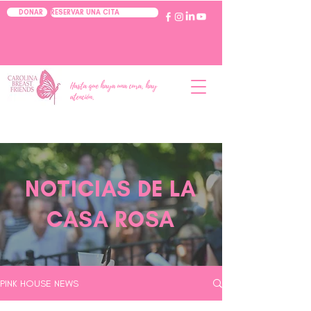
RESERVAR UNA CITA
DONAR
Hasta que haya una cura, hay
atención.
NOTICIAS DE LA
CASA ROSA
PINK HOUSE NEWS