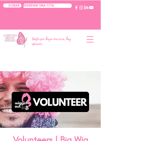
RESERVAR UNA CITA
DONAR
Hasta que haya una cura, hay
atención.
Volunteers | Big Wig