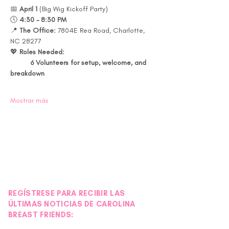
📅 
April 1
 (Big Wig Kickoff Party)
🕔 
4:30 – 8:30 PM
📍 
The Office: 
7804E Rea Road, Charlotte, 
NC 28277
💖 
Roles Needed:
	6 Volunteers for setup, welcome, and 
breakdown
Mostrar más
REGÍSTRESE PARA RECIBIR LAS
ÚLTIMAS NOTICIAS DE CAROLINA
BREAST FRIENDS: