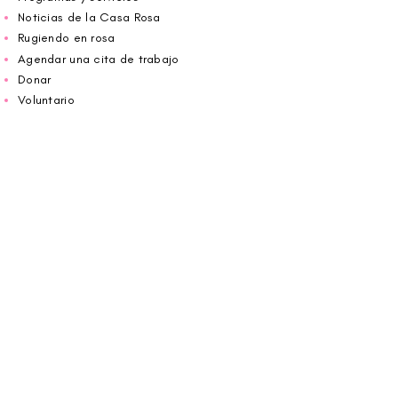
Noticias de la Casa Rosa
Rugiendo en rosa
Agendar una cita de trabajo
Donar
Voluntario
Wiggin fuera para CBF
Carolina Breast Friends (EIN#
20-2460400)
opera desde The Pink House. Le invitamos a
llamarnos para programar una cita o
reservar
en línea aquí
.
ABIERTO DE LUNES A VIERNES 10:00 am -
5:00 pm