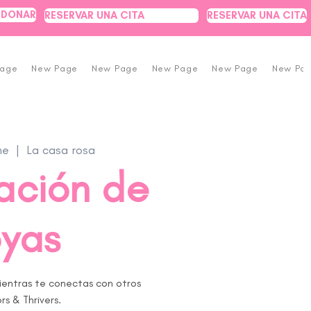
DONAR
RESERVAR UNA CITA
RESERVAR UNA CITA
Page
New Page
New Page
New Page
New Page
New Pa
ne
  |  
La casa rosa
ación de
oyas
ientras te conectas con otros
rs & Thrivers.