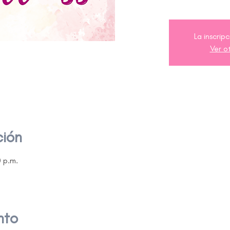
La inscrip
Ver o
ción
0 p.m.
nto