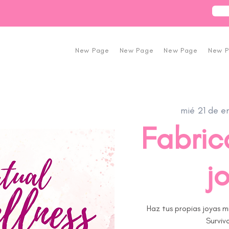
New Page
New Page
New Page
New 
mié 21 de e
Fabric
j
Haz tus propias joyas m
Survivo