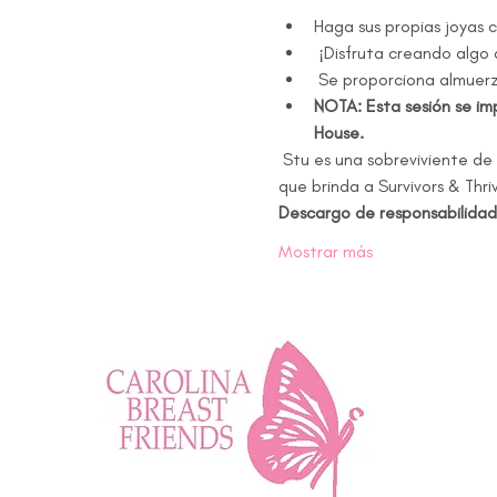
Haga sus propias joyas 
 ¡Disfruta creando algo
 Se proporciona almuer
NOTA: Esta sesión se im
House.
 Stu es una sobreviviente de cáncer de mama desde hace 19 años y ha disfrutado presentando este divertido programa 
que brinda a Survivors & Thri
Descargo de responsabilidad
Mostrar más