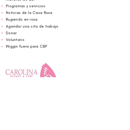
Programas y servicios
Noticias de la Casa Rosa
Rugiendo en rosa
Agendar una cita de trabajo
Donar
Voluntario
Wiggin fuera para CBF
Carolina Breast Friends (EIN#
20-2460400)
opera desde The Pink House. Le invitamos a
llamarnos para programar una cita o
reservar
en línea aquí
.
ABIERTO DE LUNES A VIERNES 10:00 am -