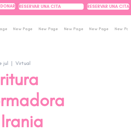
DONAR
RESERVAR UNA CITA
RESERVAR UNA CITA
Page
New Page
New Page
New Page
New Page
New Pa
e jul
  |  
Virtual
ritura
ormadora
Irania