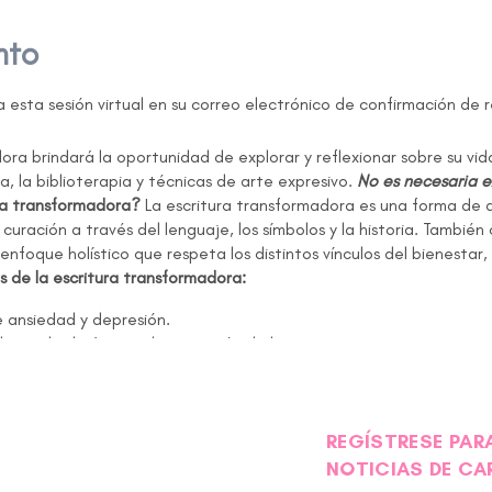
nto
 esta sesión virtual en su correo electrónico de confirmación de r
dora brindará la oportunidad de explorar y reflexionar sobre su vi
va, la biblioterapia y técnicas de arte expresivo.
No es necesaria e
ra transformadora?
La escritura transformadora es una forma de
curación a través del lenguaje, los símbolos y la historia. Tambié
 enfoque holístico que respeta los distintos vínculos del bienestar,
s de la escritura transformadora:
 ansiedad y depresión.
 estado de ánimo y la sensación de bienestar.
os hábitos de sueño.
 relacionadas con el estrés
da
REGÍSTRESE PARA
irá en línea mediante Zoom.
NOTICIAS DE CA