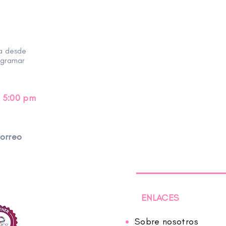
 oradora dinámica, reconocida internacionalmente, autora premiad
da en Caracas, Venezuela, llegó a Estados Unidos en 1993 y tra
ra de Criss Cross Mangosauce, una empresa de entretenimiento 
ra desde
mas, las culturas y la música.
ogramar
 Literatura de la Universidad Autónoma de Barcelona, España, y ce
entro John F. Kennedy para las Artes Escénicas. Actualmente, est
 5:00 pm
ora Terapeuta Bibliopoesética Registrada en la Asociación Nacion
a la Biblioteca Pública de Charlotte como especialista bilingüe y m
n riesgo. Ha escrito varias publicaciones para bibliotecarios y
ensión para llegar a comunidades multilingües e integración de las
correo
Chipis, Small Shells of the Sea/Chipi Chipi Caracolitos del Mar
(
io Children's Choice de la Asociación Internacional de Lectura e
ngel Falls
(Novello Prensa 2010). En 2013 coescribió
Mama Goose
ENLACES
ndial de Drama en Educación, IDEA, París. También es una de las
 septiembre de 2014).
Sobre nosotros