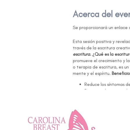
Acerca del eve
Se proporcionará un enlace a
Esta sesión positiva y revela
través de la escritura creati
escritura.
¿Qué es la escritu
promueve el crecimiento y la 
o terapia de escritura, es un
mente y el espíritu.
Beneficio
Reduce los síntomas de
Promueve la mejora del
Mejora la calidad de l
Menos visitas al médico
Presión arterial reduci
NOTA: Esta sesión se impart