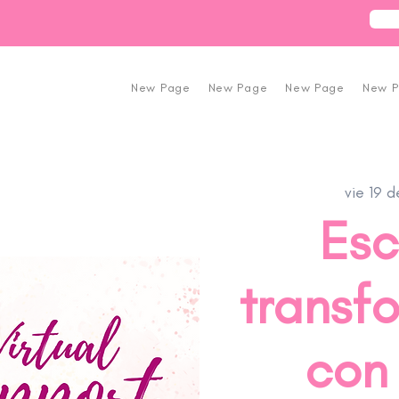
New Page
New Page
New Page
New 
vie 19 d
Esc
transf
con 