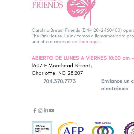
Biografía del facilitador:
Irania Macías Reymann es una
narradora y educadora. Naci
News. También es cofundado
Carolina Breast Friends (EIN# 20-2460400) ope
amor de los niños por los idio
The Pink House. Le invitamos a llamarnos para pr
una cita o reservar
en línea aquí
.
Irania tiene una Maestría en
Docente de Wolf Trap y el C
ABIERTO DE LUNES A VIERNES 10:00 am -
certificación como Facilitad
1607 E Morehead Street,
1997, Irania ha trabajado par
programas para comunidades e
Charlotte, NC 28207
estrategias creativas de ext
Envíanos un 
704.370.7773
bilingüe.
electrónico
El libro infantil bilingüe
Chipi 
(CPCC Press) recibió el prem
and Dreams: The Legend of A
reconocida en el Congreso Mu
of Charlotte
(Eno Publishing,