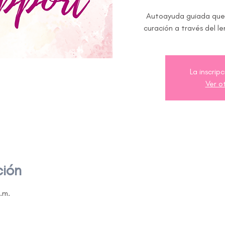
Autoayuda guiada que 
curación a través del len
La inscrip
Ver o
ción
p.m.