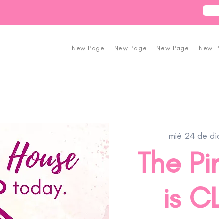
New Page
New Page
New Page
New 
mié 24 de di
The Pi
is 