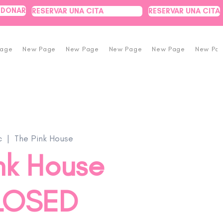
DONAR
RESERVAR UNA CITA
RESERVAR UNA CITA
Page
New Page
New Page
New Page
New Page
New Pa
c
  |  
The Pink House
nk House
CLOSED