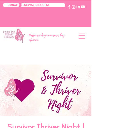
RESERVAR UNA CITA
DONAR
Hasta que haya una cura, hay
atención.
Survivor Thriver Night |