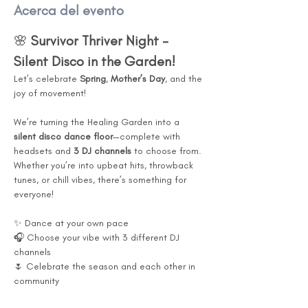
Acerca del evento
🌸 
Survivor Thriver Night – 
Silent Disco in the Garden!
Let’s celebrate 
Spring
, 
Mother’s Day
, and the 
joy of movement!
We’re turning the Healing Garden into a 
silent disco dance floor
—complete with 
headsets and 
3 DJ channels
 to choose from. 
Whether you’re into upbeat hits, throwback 
tunes, or chill vibes, there’s something for 
everyone!
✨ Dance at your own pace
🎧 Choose your vibe with 3 different DJ 
channels
🌷 Celebrate the season and each other in 
community