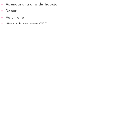
Agendar una cita de trabajo
Donar
Voluntario
Wiggin fuera para CBF
Carolina Breast Friends (EIN#
20-2460400)
opera desde The Pink House. Le invitamos a
llamarnos para programar una cita o
reservar
en línea aquí
.
ABIERTO DE LUNES A VIERNES 10:00 am -
5:00 pm
1607 E Morehead Street,
Charlotte, NC 28207