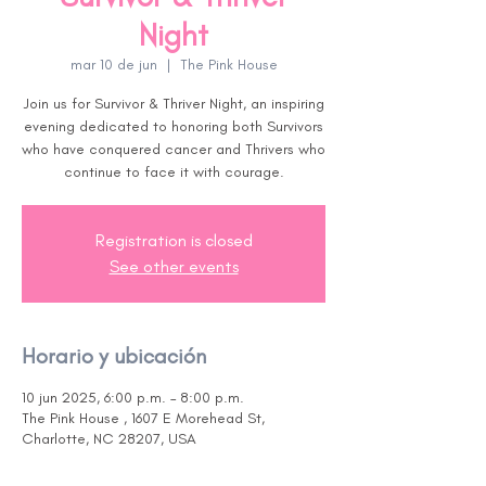
Night
mar 10 de jun
  |  
The Pink House
Join us for Survivor & Thriver Night, an inspiring
evening dedicated to honoring both Survivors
who have conquered cancer and Thrivers who
continue to face it with courage.
Registration is closed
See other events
Horario y ubicación
10 jun 2025, 6:00 p.m. – 8:00 p.m.
The Pink House , 1607 E Morehead St,
Charlotte, NC 28207, USA