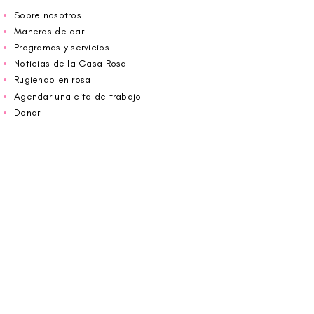
Sobre nosotros
Maneras de dar
Programas y servicios
Noticias de la Casa Rosa
Rugiendo en rosa
Agendar una cita de trabajo
Donar
Voluntario
Wiggin fuera para CBF
Carolina Breast Friends (EIN#
20-2460400)
opera desde The Pink House. Le invitamos a
llamarnos para programar una cita o