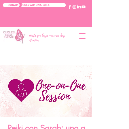
RESERVAR UNA CITA
DONAR
Hasta que haya una cura, hay
atención.
Reiki con Sarah: uno a