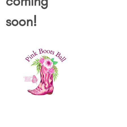
coming 
soon! 