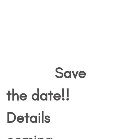
            Save 
the date!! 
Details 