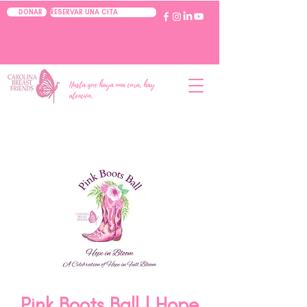
RESERVAR UNA CITA
DONAR
Hasta que haya una cura, hay
atención.
Pink Boots Ball | Hope