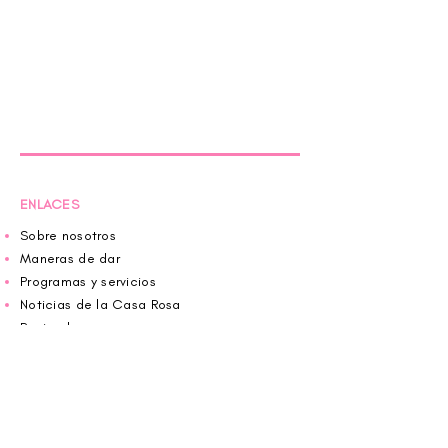
ENLACES
Sobre nosotros
Maneras de dar
Programas y servicios
Noticias de la Casa Rosa
Rugiendo en rosa
Agendar una cita de trabajo
Donar
Voluntario
Wiggin fuera para CBF