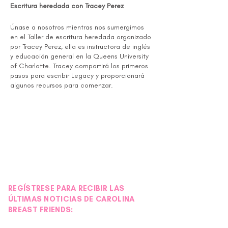
Escritura heredada con Tracey Perez
Únase a nosotros mientras nos sumergimos
en el Taller de escritura heredada organizado
por Tracey Perez, ella es instructora de inglés
y educación general en la Queens University
of Charlotte. Tracey compartirá los primeros
pasos para escribir Legacy y proporcionará
algunos recursos para comenzar.
La escritura heredada es una forma de
documentar momentos, experiencias,
conexiones y valores compartidos que son
especiales para usted y sus seres queridos.
Es una oportunidad para que usted cuente su
historia, a través de su lente.
Charlotte Metsters brinda apoyo a quienes
viven con cáncer de mama metastásico en
Charlotte y sus alrededores. Este es un grupo
REGÍSTRESE PARA RECIBIR LAS
de apoyo entre pares dirigido por personas
ÚLTIMAS NOTICIAS DE CAROLINA
que viven con MBC. Nos apoyamos
BREAST FRIENDS:
mutuamente y participamos en actividades
educativas y sociales.