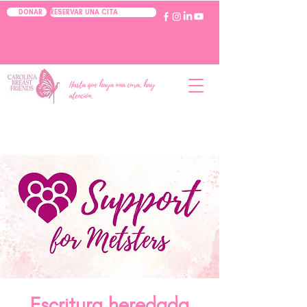
RESERVAR UNA CITA
DONAR
Hasta que haya una cura, hay
atención.
Escritura heredada