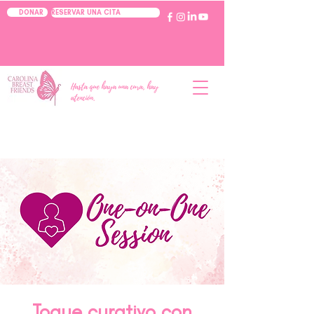
RESERVAR UNA CITA
DONAR
Hasta que haya una cura, hay
atención.
Toque curativo con