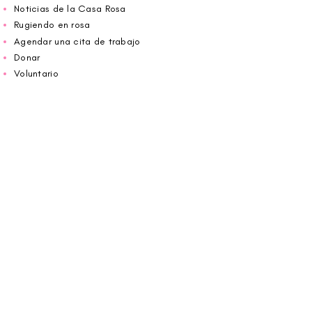
Noticias de la Casa Rosa
Rugiendo en rosa
Agendar una cita de trabajo
Donar
Voluntario
Wiggin fuera para CBF
Carolina Breast Friends (EIN#
20-2460400)
opera desde The Pink House. Le invitamos a
llamarnos para programar una cita o
reservar
en línea aquí
.
ABIERTO DE LUNES A VIERNES 10:00 am -
5:00 pm
1607 E Morehead Street,