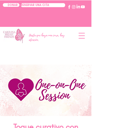
RESERVAR UNA CITA
DONAR
Hasta que haya una cura, hay
atención.
Toque curativo con