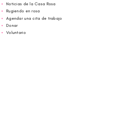
Noticias de la Casa Rosa
Rugiendo en rosa
Agendar una cita de trabajo
Donar
Voluntario
Wiggin fuera para CBF
Carolina Breast Friends (EIN#
20-2460400)
opera desde The Pink House. Le invitamos a
llamarnos para programar una cita o
reservar
en línea aquí
.
ABIERTO DE LUNES A VIERNES 10:00 am -
5:00 pm
1607 E Morehead Street,