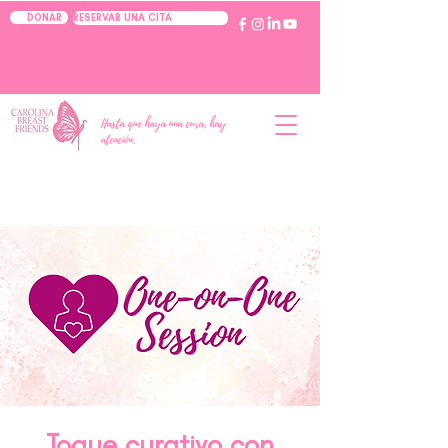
RESERVAR UNA CITA
DONAR
Hasta que haya una cura, hay
atención.
Toque curativo con