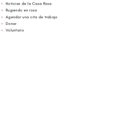
Noticias de la Casa Rosa
Rugiendo en rosa
Agendar una cita de trabajo
Donar
Voluntario
Wiggin fuera para CBF
Carolina Breast Friends (EIN#
20-2460400)
opera desde The Pink House. Le invitamos a
llamarnos para programar una cita o
reservar
en línea aquí
.
ABIERTO DE LUNES A VIERNES 10:00 am -
5:00 pm
1607 E Morehead Street,