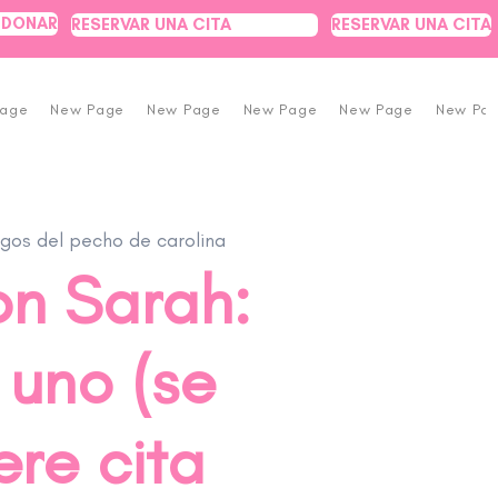
DONAR
RESERVAR UNA CITA
RESERVAR UNA CITA
Page
New Page
New Page
New Page
New Page
New Pa
gos del pecho de carolina
on Sarah:
 uno (se
ere cita