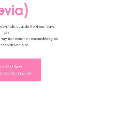
evia)
ión individual de Reiki con Sarah
Tess
o hay dos espacios disponibles y es
reservar una cita.
cio está lleno.
la página principal