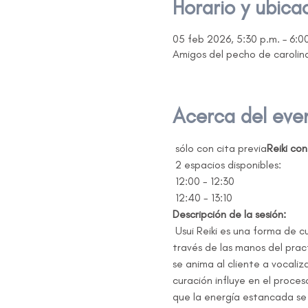
Horario y ubica
05 feb 2026, 5:30 p.m. – 6:0
Amigos del pecho de carolin
Acerca del eve
 sólo con cita previa
Reiki con
 2 espacios disponibles:
 12:00 - 12:30
 12:40 - 13:10
Descripción de la sesión:
 Usui Reiki es una forma de curación energética a través de la 'energía de fuerza vital universal' conectada que se mueve a 
través de las manos del pract
se anima al cliente a vocali
curación influye en el proces
que la energía estancada se