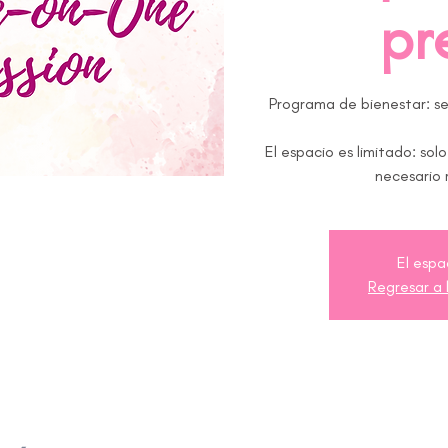
pr
Programa de bienestar: ses
El espacio es limitado: sol
necesario 
El espa
Regresar a 