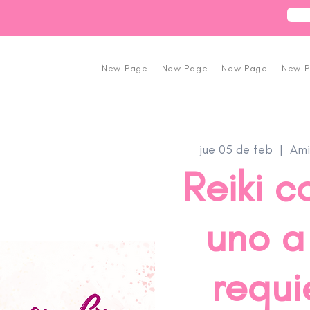
New Page
New Page
New Page
New 
jue 05 de feb
  |  
Ami
Reiki c
uno a
requi