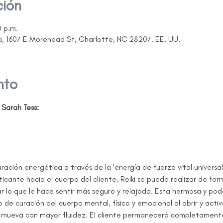
ción
0 p.m.
a, 1607 E Morehead St, Charlotte, NC 28207, EE. UU.
nto
 Sarah Tess:
icante hacia el cuerpo del cliente. Reiki se puede realizar de for
zar lo que le hace sentir más seguro y relajado. Esta hermosa y p
o de curación del cuerpo mental, físico y emocional al abrir y activ
 mueva con mayor fluidez. El cliente permanecerá completament