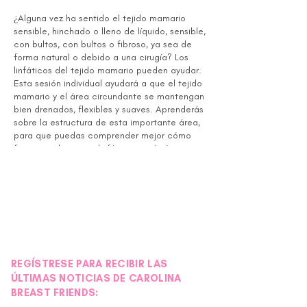
¿Alguna vez ha sentido el tejido mamario
sensible, hinchado o lleno de líquido, sensible,
con bultos, con bultos o fibroso, ya sea de
forma natural o debido a una cirugía? Los
linfáticos del tejido mamario pueden ayudar.
Esta sesión individual ayudará a que el tejido
mamario y el área circundante se mantengan
bien drenados, flexibles y suaves. Aprenderás
sobre la estructura de esta importante área,
para que puedas comprender mejor cómo
funciona el sistema linfático y qué técnicas
funcionan para beneficiar el drenaje linfático
en tu tejido mamario. Las técnicas que
aprenderás son suaves, simples y efectivas.
Estas técnicas se personalizarán según sus
necesidades específicas. Te sentirás
empoderado y podrás cuidar tu propio
cuerpo a largo plazo. Durante esta sesión
individual tienes la opción de quedarte
REGÍSTRESE PARA RECIBIR LAS
vestido o desvestirte de cintura para arriba.
ÚLTIMAS NOTICIAS DE CAROLINA
Si permanece vestido, se le pedirá que
mantenga la camiseta puesta, pero que se
BREAST FRIENDS:
quite el sostén o cualquier otra prenda