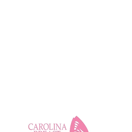
Claire es enfermera titulada
Nueva York, y su MBA en Gest
críticos durante más de 15 añ
gestión de proyectos en la in
clientes para que sean proac
en la comunidad del bienesta
Health Coach Certificada (201
(2020) y estudió y se capaci
El enfoque actual de Claire 
aprender cómo modificar fáci
mejorar la relajación. Su me
responsabilidad ha ayudado a
varios programas para ayudar
clientes a convertirse en la 
mamario aplicado a procedim
tratamientos de radiación, a
para mejorar el movimiento d
cuerpo se cure a sí mismo. 
linfática en relación con el 
ella está ayudando a las muje