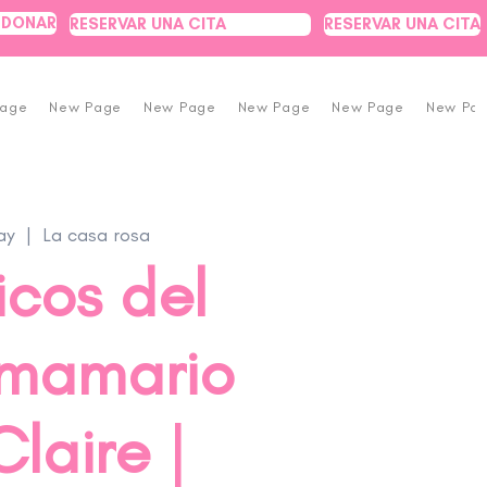
DONAR
RESERVAR UNA CITA
RESERVAR UNA CITA
Page
New Page
New Page
New Page
New Page
New Pa
ay
  |  
La casa rosa
icos del
 mamario
laire |