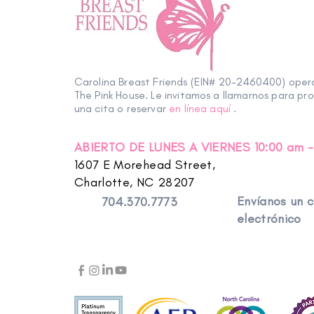
NOTA: Esta sesión se imparti
House.
**Esta sesión persona
que Survivors & Thrivers ten
ofrecemos, limite su registro
Carolina Breast Friends (EIN# 20-2460400) ope
Descargo de responsabilidad
The Pink House. Le invitamos a llamarnos para pr
una cita o reservar
en línea aquí
.
Los programas de Carolina Br
destinadas a brindar conexi
curar o prevenir ninguna enf
ABIERTO DE LUNES A VIERNES 10:00 am -
parte de un programa ofreci
1607 E Morehead Street,
Charlotte, NC 28207
Envíanos un 
704.370.7773
electrónico