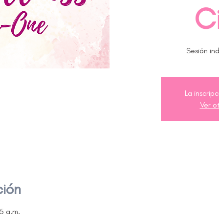
Ci
Sesión ind
La inscrip
Ver o
ción
15 a.m.