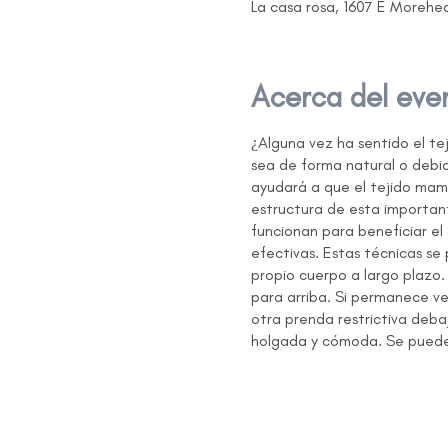
La casa rosa, 1607 E Morehe
Acerca del eve
¿Alguna vez ha sentido el tej
sea de forma natural o debido
ayudará a que el tejido mama
estructura de esta importan
funcionan para beneficiar el 
efectivas. Estas técnicas se
propio cuerpo a largo plazo.
para arriba. Si permanece ve
otra prenda restrictiva deba
holgada y cómoda. Se puede a
asegúrate de venir bien hidr
el drenaje linfático en la zo
Biografía del practicante: