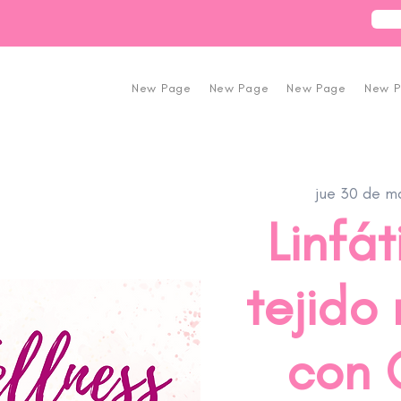
New Page
New Page
New Page
New 
jue 30 de m
Linfát
tejido
con C