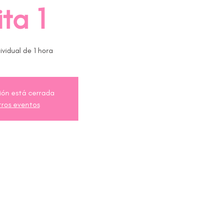
ta 1
ividual de 1 hora
ción está cerrada
tros eventos