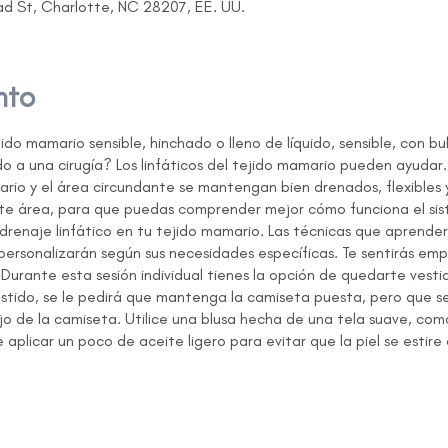
ad St, Charlotte, NC 28207, EE. UU.
nto
ido mamario sensible, hinchado o lleno de líquido, sensible, con bul
 a una cirugía? Los linfáticos del tejido mamario pueden ayudar. 
rio y el área circundante se mantengan bien drenados, flexibles 
te área, para que puedas comprender mejor cómo funciona el sist
drenaje linfático en tu tejido mamario. Las técnicas que aprender
 personalizarán según sus necesidades específicas. Te sentirás em
 Durante esta sesión individual tienes la opción de quedarte vesti
stido, se le pedirá que mantenga la camiseta puesta, pero que se 
jo de la camiseta. Utilice una blusa hecha de una tela suave, com
plicar un poco de aceite ligero para evitar que la piel se estire
atada a esta sesión individual, porque te entrará sed cuando util
na del pecho. Por favor traiga 2 toallas de mano y una botella de 