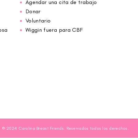
Agendar una cita de trabajo
Donar
Voluntario
osa
Wiggin fuera para CBF
© 2024 Carolina Breast Friends. Reservados todos los derechos.