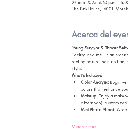
27 ene 2025, 3:30 p.m. – 5:0
The Pink House, 1607 E More
Acerca del eve
Young Survivor & Thriver Sel
Feeling beautiful is an essen
rocking natural hair, no hair,
style.
What’s Included
Color Analysis
: Begin wi
colors that enhance yo
Makeup
: Enjoy a makeo
afternoon), customized 
Mini Photo Shoot
: Wrap
Mostrar más