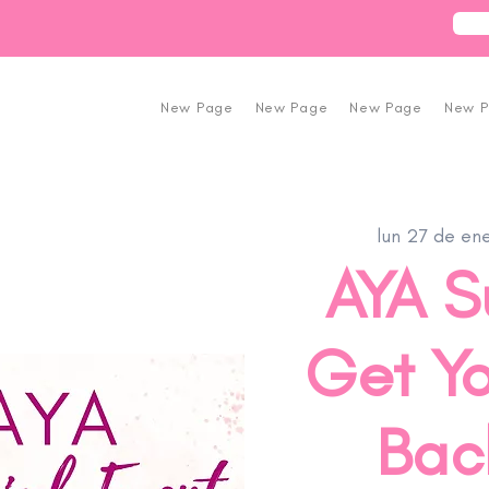
New Page
New Page
New Page
New 
lun 27 de en
AYA S
Get Yo
Back