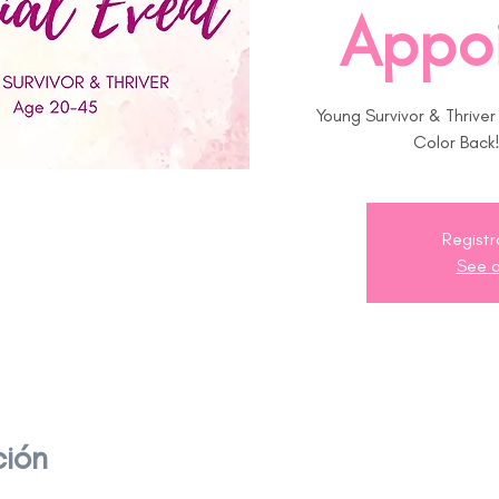
Appo
Young Survivor & Thrive
Color Back
Registr
See o
ción