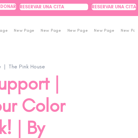
DONAR
RESERVAR UNA CITA
RESERVAR UNA CITA
Page
New Page
New Page
New Page
New Page
New Pa
e
  |  
The Pink House
upport |
ur Color
! | By