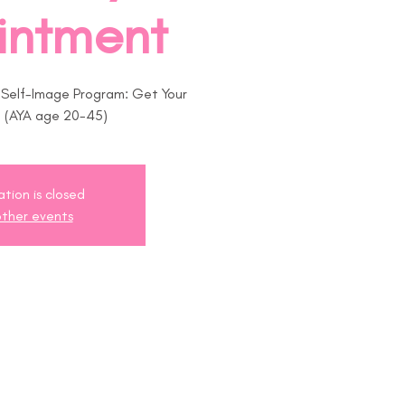
intment
r Self-Image Program: Get Your
! (AYA age 20-45)
ation is closed
ther events