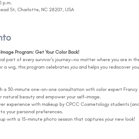
0 p.m.
head St, Charlotte, NC 28207, USA
nto
f-Image Program: Get Your Color Back!
tial part of every survivor's journey—no matter where you are in t
 or a wig, this program celebrates 
you
 and helps you rediscover yo
th a 30-minute one-on-one consultation with color expert Francy G
ur natural beauty and empower your self-image.
ver experience with makeup by CPCC Cosmetology students (and 
to your personal preferences.
 up with a 15-minute photo session that captures your new look!