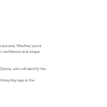
he process. Whether you’re 
ur confidence and unique 
arcia, who will identify the 
Mary Kay reps in the 