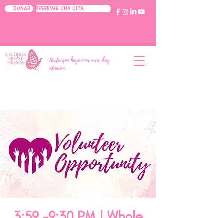
RESERVAR UNA CITA
DONAR
Hasta que haya una cura, hay
atención.
3:59 -9:30 PM | Whole