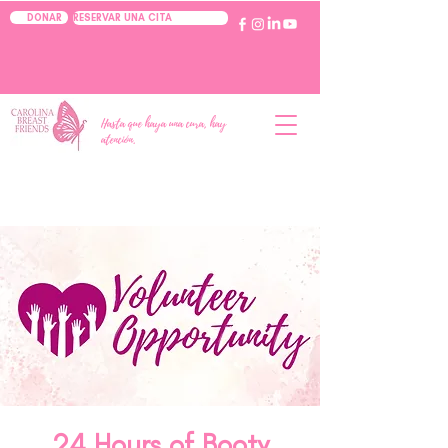
RESERVAR UNA CITA
DONAR
Hasta que haya una cura, hay
atención.
24 Hours of Booty