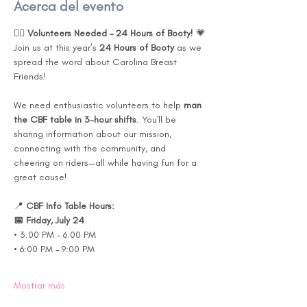
Acerca del evento
🚴‍♀️ 
Volunteers Needed – 24 Hours of Booty!
 💗
Join us at this year’s 
24 Hours of Booty
 as we 
spread the word about Carolina Breast 
Friends!
We need enthusiastic volunteers to help 
man 
the CBF table in 3-hour shifts
. You'll be 
sharing information about our mission, 
connecting with the community, and 
cheering on riders—all while having fun for a 
great cause!
📍 
CBF Info Table Hours:
📅 Friday, July 24
• 3:00 PM – 6:00 PM
• 6:00 PM – 9:00 PM
Mostrar más