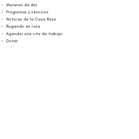
Maneras de dar
Programas y servicios
Noticias de la Casa Rosa
Rugiendo en rosa
Agendar una cita de trabajo
Donar
Voluntario
Wiggin fuera para CBF
Carolina Breast Friends (EIN#
20-2460400)
opera desde The Pink House. Le invitamos a
llamarnos para programar una cita o
reservar
en línea aquí
.