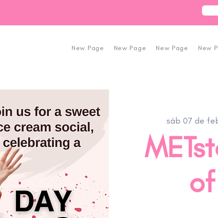
New Page
New Page
New Page
New 
sáb 07 de fe
METst
of