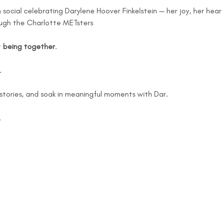
 social celebrating Darylene Hoover Finkelstein — her joy, her hear
ugh the Charlotte METsters
 
being together
.
.
e stories, and soak in meaningful moments with Dar.
.