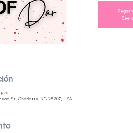
Registr
See o
ción
 p.m.
ehead St, Charlotte, NC 28207, USA
nto