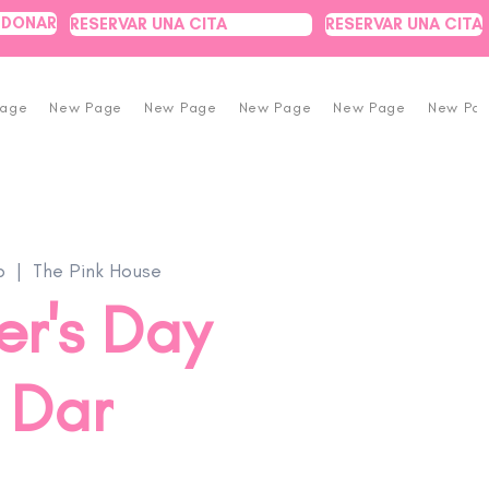
DONAR
RESERVAR UNA CITA
RESERVAR UNA CITA
Page
New Page
New Page
New Page
New Page
New Pa
b
  |  
The Pink House
er's Day
 Dar