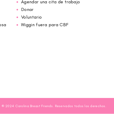
Agendar una cita de trabajo
Donar
Voluntario
osa
Wiggin fuera para CBF
© 2024 Carolina Breast Friends. Reservados todos los derechos.