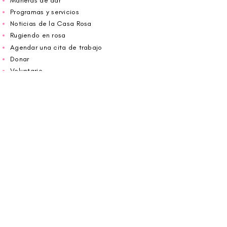
Maneras de dar
Programas y servicios
Noticias de la Casa Rosa
Rugiendo en rosa
Agendar una cita de trabajo
Donar
Voluntario
Wiggin fuera para CBF
Carolina Breast Friends (EIN#
20-2460400)
opera desde The Pink House. Le invitamos a
llamarnos para programar una cita o
reservar
en línea aquí
.
ABIERTO DE LUNES A VIERNES 10:00 am -