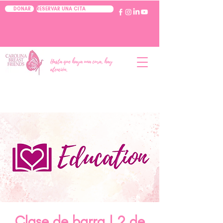
RESERVAR UNA CITA
DONAR
Hasta que haya una cura, hay
atención.
Clase de barra | 2 de